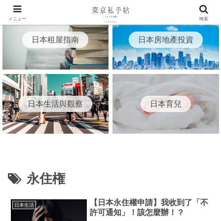
メニュー
検索
日本租屋指南
日本房地產投資
日本生活與觀察
日本育兒
永住権
【日本永住權申請】我收到了「不
日本生活
許可通知」！該怎麼辦！？