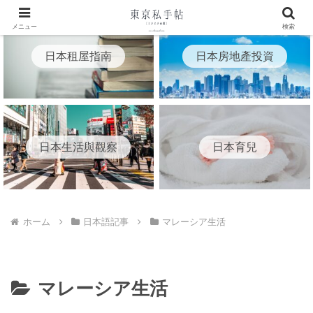
メニュー
検索
日本租屋指南
日本房地產投資
日本生活與觀察
日本育兒
ホーム
日本語記事
マレーシア生活
マレーシア生活