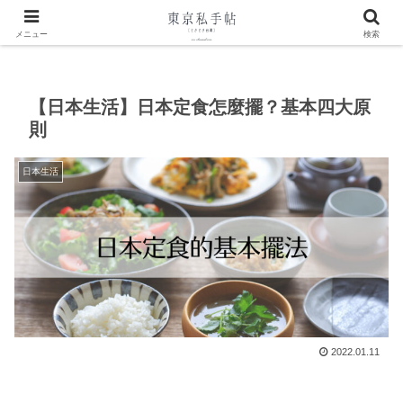
ホーム
中文文章
日本生活
メニュー
検索
【日本生活】日本定食怎麼擺？基本四大原
則
日本生活
2022.01.11