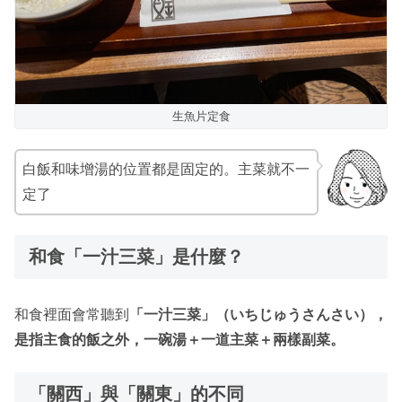
生魚片定食
白飯和味增湯的位置都是固定的。主菜就不一
定了
和食「一汁三菜」是什麼？
和食裡面會常聽到
「一汁三菜」（いちじゅうさんさい），
是指主食的飯之外，一碗湯＋一道主菜＋兩樣副菜。
「關西」與「關東」的不同