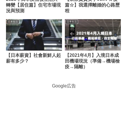
轉變【居住篇】住宅市場現
篇☆】我選擇離婚的心路歷
況與預測
程
日本生活
日本生活
【日本薪資】社會新鮮人起
【2021年4月】入境日本成
薪有多少？
田機場現況（準備→機場檢
疫→隔離）
Google広告