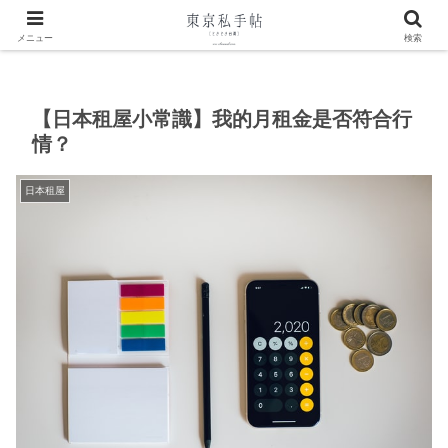
ホーム
中文文章
日本租屋
メニュー
検索
【日本租屋小常識】我的月租金是否符合行
情？
日本租屋