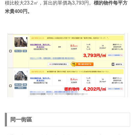
積比較大23.2㎡，算出的單價為3,793円。
標的物件每平方
米貴400円。
同一街區