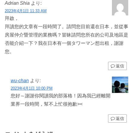
Adrian Shia
より:
2023年4月1日 11:33 AM
拜啟，
拜讀您的文章有一段時間了。請問您目前還在日本，並從事
房屋仲介暨管理的業務嗎？冒昧請問您所在的公司及地區是
否能介紹一下？我在日本有一個タワーマン想出租，謝謝
您。
返信
wu-chan
より:
2023年4月1日 10:00 PM
您好～謝謝你閱讀我的部落格！因為我已經離開
業界一段時間，幫不上忙很抱歉><
返信