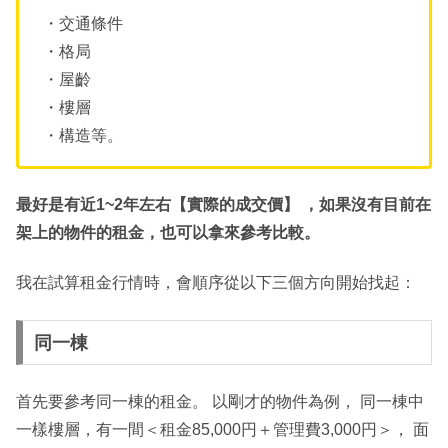
・交通條件
・格局
・屋齡
・樓層
・構造等。
最好是有近1~2年左右【實際的成交價】 ，如果沒有目前在
架上的物件的租金，也可以拿來參考比較。
我在試算租金行情時，會順序從以下三個方向開始找起：
同一棟
首先要參考同一棟的租金。 以剛才的物件為例， 同一棟中
一樣樓層，有一間＜租金85,000円＋管理費3,000円＞， 面