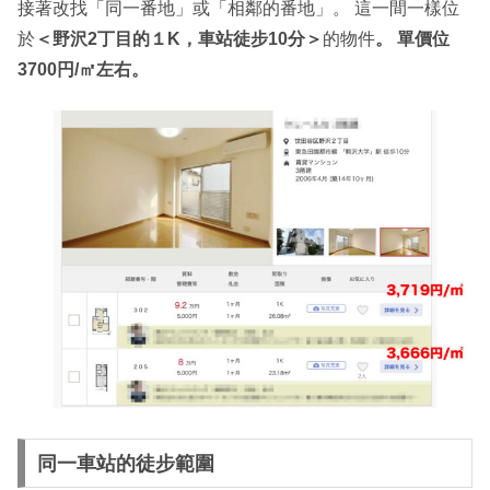
接著改找「同一番地」或「相鄰的番地」。 這一間一樣位
於
＜野沢2丁目的１K，車站徒步10分＞
的物件
。 單價位
3700円/㎡左右。
同一車站的徒步範圍