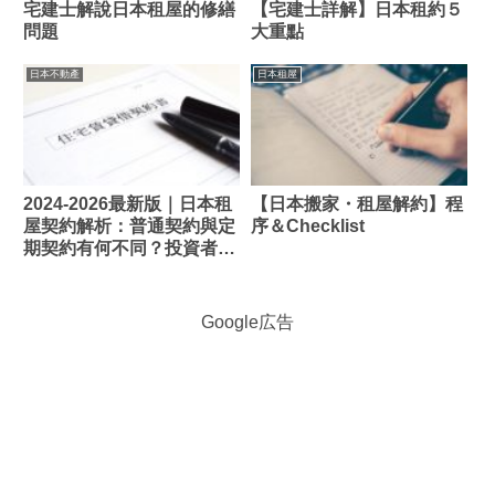
宅建士解說日本租屋的修繕
【宅建士詳解】日本租約５
問題
大重點
日本不動產
日本租屋
2024-2026最新版｜日本租
【日本搬家・租屋解約】程
屋契約解析：普通契約與定
序＆Checklist
期契約有何不同？投資者與
租客的風險管理指南
Google広告