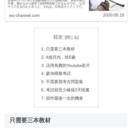
合格率15〜17%の宅地建物取引士の国家試験、資格学校は
不要、働きながら独学で短時間合格できるものです。 なぜ
そうできるのかと言うと、それは、日本語ネイティブでは
ない私ですら受かったからです。そこのあなたは絶対簡単
に受かります！ 勉強時間４ヶ月だけで十分です。何回も受
2020.05.15
wu-channel.com
験して受からないのは、「勉強法」が間違っています。
目次
只需要三本教材
4個月內，唸5遍
活用免費的Youtube影片
參加模擬考試
不需要買考古問題集
考試前至少確保2天唸書
當作最後一次的機會
只需要三本教材