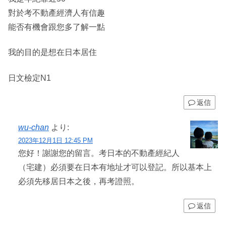
對於考不動產經濟人有信趣
能否有機會跟您多了解一點
我的目的是想在日本居住
日文檢定N1
返信
wu-chan
より:
2023年12月1日 12:45 PM
您好！謝謝您的留言。考日本的不動產經紀人
（宅建）必須要在日本有地址才可以登記。所以基本上
必須先移居日本之後，再考證照。
返信