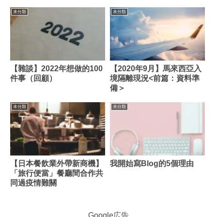
未分類
未分類
【雜談】2022年想做的100
【2020年9月】馬來西亞入
件事（回顧）
境隔離現況<前篇：資料準
備＞
未分類
未分類
【日本餐飲業外帶新商機】
我開始寫Blog的5個理由
「旅行便當」餐廳間合作共
同過疫情難關
Google広告