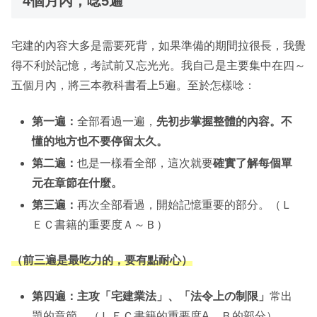
4個月內，唸5遍
宅建的內容大多是需要死背，如果準備的期間拉很長，我覺
得不利於記憶，考試前又忘光光。我自己是主要集中在四～
五個月內，將三本教科書看上5遍。至於怎樣唸：
第一遍：
全部看過一遍，
先初步掌握整體的內容。不
懂的地方也不要停留太久。
第二遍：
也是一樣看全部，這次就要
確實了解每個單
元在章節在什麼。
第三遍：
再次全部看過，開始記憶重要的部分。（Ｌ
ＥＣ書籍的重要度Ａ～Ｂ）
（前三遍是最吃力的，要有點耐心）
第四遍：主攻「宅建業法」、「法令上の制限」
常出
題的章節。（ＬＥＣ書籍的重要度A、Ｂ的部分）