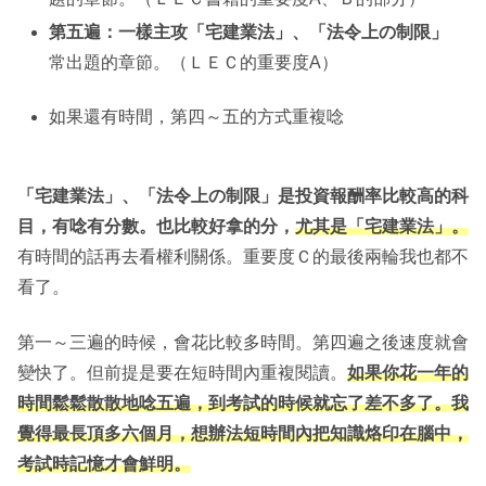
第五遍：一樣主攻「宅建業法」、「法令上の制限」
常出題的章節。（ＬＥＣ的重要度A）
如果還有時間，第四～五的方式重複唸
「宅建業法」、「法令上の制限」是投資報酬率比較高的科
目，有唸有分數。也比較好拿的分，
尤其是「宅建業法」。
有時間的話再去看權利關係。重要度Ｃ的最後兩輪我也都不
看了。
第一～三遍的時候，會花比較多時間。第四遍之後速度就會
變快了。但前提是要在短時間內重複閱讀。
如果你花一年的
時間鬆鬆散散地唸五遍，到考試的時候就忘了差不多了。我
覺得最長頂多六個月，想辦法短時間內把知識烙印在腦中，
考試時記憶才會鮮明。