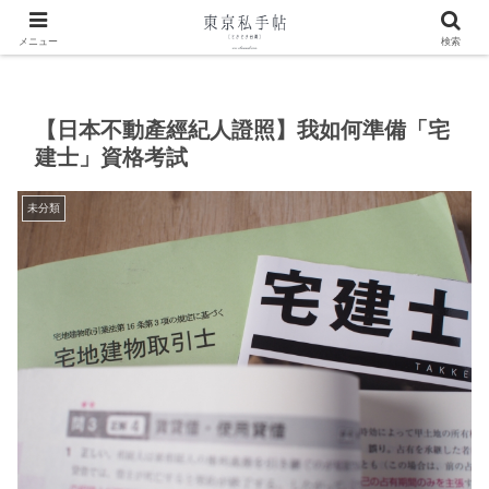
ホーム
中文文章
未分類
メニュー
検索
【日本不動產經紀人證照】我如何準備「宅
建士」資格考試
未分類