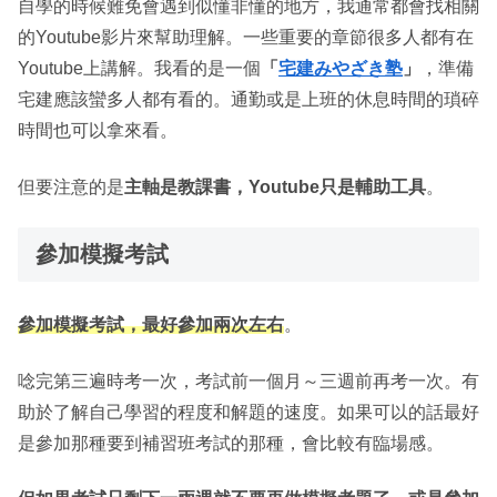
自學的時候難免會遇到似懂非懂的地方，我通常都會找相關
的Youtube影片來幫助理解。一些重要的章節很多人都有在
Youtube上講解。我看的是一個
「
宅建みやざき塾
」
，準備
宅建應該蠻多人都有看的。通勤或是上班的休息時間的瑣碎
時間也可以拿來看。
但要注意的是
主軸是教課書，Youtube只是輔助工具
。
參加模擬考試
參加模擬考試，最好參加兩次左右
。
唸完第三遍時考一次，考試前一個月～三週前再考一次。有
助於了解自己學習的程度和解題的速度。如果可以的話最好
是參加那種要到補習班考試的那種，會比較有臨場感。