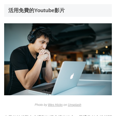
活用免費的Youtube影片
Photo by
Wes Hicks
on
Unsplash