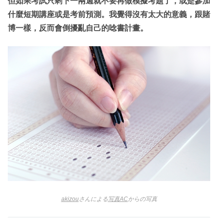
但如果考試只剩下一兩週就不要再做模擬考題了，或是參加
什麼短期講座或是考前預測。我覺得沒有太大的意義，跟賭
博一樣，反而會倒擾亂自己的唸書計畫。
akizou
さんによる
写真AC
からの写真