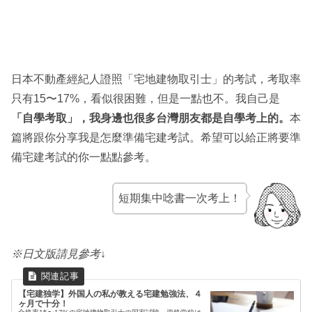
日本不動產經紀人證照「宅地建物取引士」的考試，考取率
只有15〜17%，看似很困難，但是一點也不。我自己是
「自學考取」，我身邊也很多台灣朋友都是自學考上的。
本
篇將跟你分享我是怎麼準備宅建考試。希望可以給正將要準
備宅建考試的你一點點參考。
短期集中唸書一次考上！
※日文版請見參考↓
【宅建独学】外国人の私が教える宅建勉強法、４
ヶ月で十分！