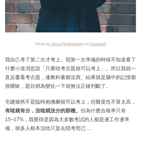
Photo by
Siora Photography
on
Unsplash
我自己考了第二次才考上。我第一次準備的時候不知道看了
什麼小道消息說「只要唸考古題就可以考上」。所以我就一
直反覆看考古題，連教科書都沒買。結果就是腦中的記憶都
很曖昧，題目稍為變化一下就無法正確判斷了。
宅建雖然不是臨時抱佛腳就可以考上，但難度也不算太高，
有唸就有分，沒唸就沒分的那種。
但為什麼合格率只有
15~17%，我覺得是因為大多數考試的人都是邊工作邊準
備，很多人根本沒唸只是去陪考而已….