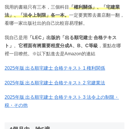
我用的書籍只有三本，三個科目
「權利關係」、「宅建業
法」、「法令上制限」各一本。
一定要實際去書店翻一翻，
看哪一家出版社出的自己比較容易理解。
我自己是用
「LEC」出版的「
出る順宅建士 合格テキス
ト
」
。
它裡面有將重要程度分成A、B、C等級
，重點在哪
裡一目瞭然。※以下點進去是Amazon的連結
2025年版 出る順宅建士 合格テキスト 1 権利関係
2025年版 出る順宅建士 合格テキスト 2 宅建業法
2025年版 出る順宅建士 合格テキスト 3 法令上の制限・
税・その他